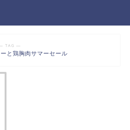
― TAG ―
リーと鶏胸肉サマーセール