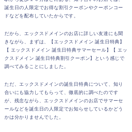
誕生日の人限定でお得な割引クーポンやクーポンコー
ドなどを配布していたからです。
だから、エックスドメインのお店に詳しい友達にも聞
きながら、まずは、【エックスドメイン 誕生日特典】
【 エックスドメイン 誕生日特典サマーセール】【 エッ
クスドメイン 誕生日特典割引クーポン】という感じで
調べてみることにしました。
ただ、エックスドメインの誕生日特典について、知り
合いにも協力してもらって、徹底的に調べたのです
が、残念ながら、エックスドメインのお店でサマーセ
ールなどを誕生日の人限定でお知らせしているかどう
かは分かりませんでした。