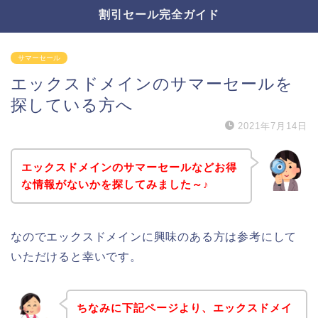
割引セール完全ガイド
サマーセール
エックスドメインのサマーセールを
探している方へ
2021年7月14日
エックスドメインのサマーセールなどお得
な情報がないかを探してみました～♪
なのでエックスドメインに興味のある方は参考にして
いただけると幸いです。
ちなみに下記ページより、エックスドメイ