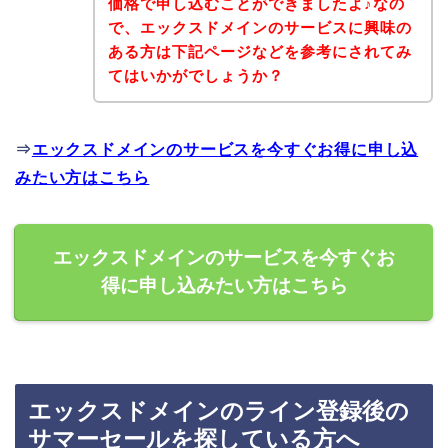
価格で申し込むことができましたよ♪なの
で、エックスドメインのサービスに興味の
ある方は下記ページなどを参考にされてみ
てはいかがでしょうか？
⇒
エックスドメインのサービスを今すぐお得に申し込
みたい方はこちら
エックスドメインのサービスを今すぐお
得に申し込みたい方はこちら
エックスドメインのライン登録後の
サマーセールを探している方へ