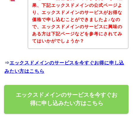
果、下記エックスドメインの公式ページよ
り、エックスドメインのサービスがお得な
価格で申し込むことができましたよ♪なの
で、エックスドメインのサービスに興味の
ある方は下記ページなどを参考にされてみ
てはいかがでしょうか？
⇒
エックスドメインのサービスを今すぐお得に申し込
みたい方はこちら
エックスドメインのサービスを今すぐお
得に申し込みたい方はこちら