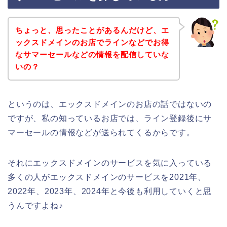
ちょっと、思ったことがあるんだけど、エ
ックスドメインのお店でラインなどでお得
なサマーセールなどの情報を配信していな
いの？
というのは、エックスドメインのお店の話ではないの
ですが、私の知っているお店では、ライン登録後にサ
マーセールの情報などが送られてくるからです。
それにエックスドメインのサービスを気に入っている
多くの人がエックスドメインのサービスを2021年、
2022年、2023年、2024年と今後も利用していくと思
うんですよね♪