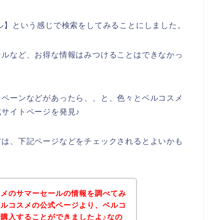
ル】という感じで検索をしてみることにしました。
ールなど、お得な情報はみつけることはできなかっ
ンペーンなどがあったら、、と、色々とベルコスメ
サイトページを発見♪
方は、下記ページなどをチェックされるとよいかも
スメのサマーセールの情報を調べてみ
ベルコスメの公式ページより、ベルコ
購入することができましたよ♪なの