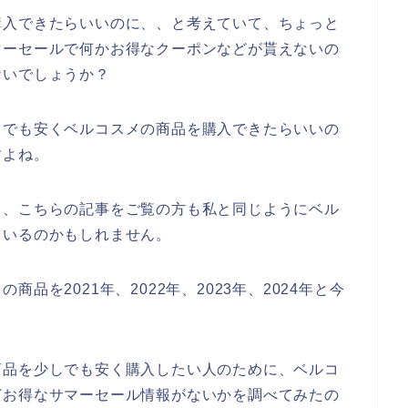
購入できたらいいのに、、と考えていて、ちょっと
マーセールで何かお得なクーポンなどが貰えないの
ないでしょうか？
しでも安くベルコスメの商品を購入できたらいいの
すよね。
と、こちらの記事をご覧の方も私と同じようにベル
ているのかもしれません。
品を2021年、2022年、2023年、2024年と今
商品を少しでも安く購入したい人のために、ベルコ
どお得なサマーセール情報がないかを調べてみたの