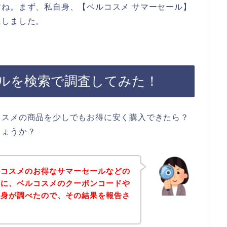
ね。まず、私自身、【ベルコスメ サマーセール】
にしました。
ルを検索で調査してみた！
コスメの商品を少しでもお得に安く購入できたら？
しょうか？
ルコスメのお得なサマーセールなどの
めに、ベルコスメのクーポンコードや
自身が調べたので、その結果を報告さ