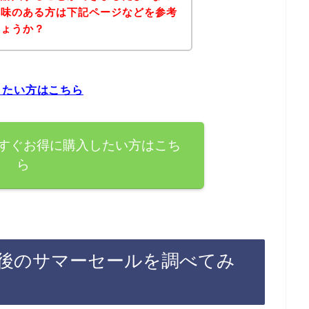
興味のある方は下記ページなどを参考
しょうか？
したい方はこちら
すぐお得に購入したい方はこち
ら
後のサマーセールを調べてみ