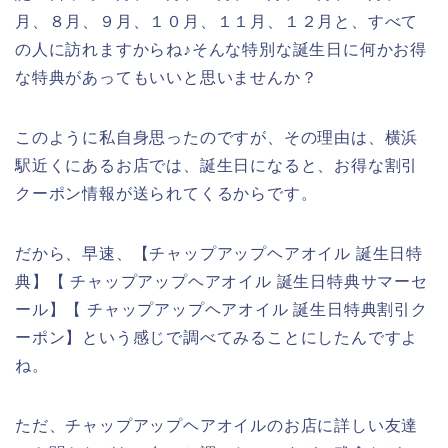
月、８月、９月、１０月、１１月、１２月と、すべて
の人に訪れますからね♪そんな特別な誕生日に何かお得
な特典があってもいいと思いませんか？
このように私自身思ったのですが、その理由は、横浜
駅近くにあるお店では、誕生日になると、お得な割引
クーポン情報が送られてくるからです。
だから、早速、【チャップアップヘアオイル 誕生日特
典】【 チャップアップヘアオイル 誕生日特典サマーセ
ール】【 チャップアップヘアオイル 誕生日特典割引ク
ーポン】という感じで調べてみることにしたんですよ
ね。
ただ、チャップアップヘアオイルのお店に詳しい友達