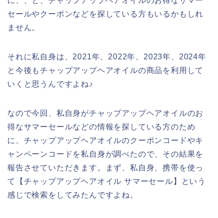
に、、と、チャップアップヘアオイルのお得なサマー
セールやクーポンなどを探している方もいるかもしれ
ません。
それに私自身は、2021年、2022年、2023年、2024年
と今後もチャップアップヘアオイルの商品を利用して
いくと思うんですよね♪
なので今回、私自身がチャップアップヘアオイルのお
得なサマーセールなどの情報を探している方のため
に、チャップアップヘアオイルのクーポンコードやキ
ャンペーンコードを私自身が調べたので、その結果を
報告させていただきます。まず、私自身、携帯を使っ
て【チャップアップヘアオイル サマーセール】という
感じで検索をしてみたんですよね。