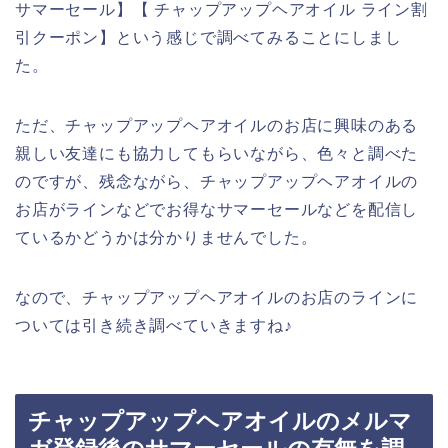
サマーセール】【 チャップアップヘアオイル ライン割
引クーポン】という感じで調べてみることにしまし
た。
ただ、チャップアップヘアオイルのお店に興味のある
親しい友達にも協力してもらいながら、色々と調べた
のですが、残念ながら、チャップアップヘアオイルの
お店がラインなどでお得なサマーセールなどを配信し
ているかどうかは分かりませんでした。
なので、チャップアップヘアオイルのお店のラインに
ついては引き続き調べていきますね♪
チャップアップヘアオイルのメルマ