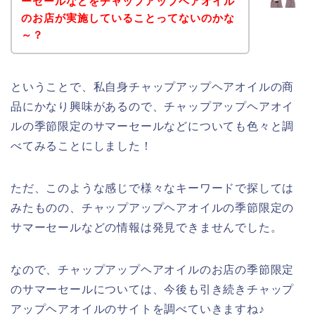
ーセールなどをチャップアップヘアオイル
のお店が実施していることってないのかな
～？
ということで、私自身チャップアップヘアオイルの商
品にかなり興味があるので、チャップアップヘアオイ
ルの季節限定のサマーセールなどについても色々と調
べてみることにしました！
ただ、このような感じで様々なキーワードで探しては
みたものの、チャップアップヘアオイルの季節限定の
サマーセールなどの情報は発見できませんでした。
なので、チャップアップヘアオイルのお店の季節限定
のサマーセールについては、今後も引き続きチャップ
アップヘアオイルのサイトを調べていきますね♪