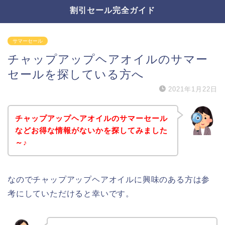
割引セール完全ガイド
サマーセール
チャップアップヘアオイルのサマー
セールを探している方へ
2021年1月22日
チャップアップヘアオイルのサマーセール
などお得な情報がないかを探してみました
～♪
なのでチャップアップヘアオイルに興味のある方は参
考にしていただけると幸いです。