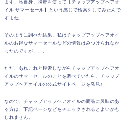
まず、私自身、携帯を使って【チャップアップヘアオ
イル サマーセール】という感じで検索をしてみたんで
すよね。
そのように調べた結果、私はチャップアップヘアオイ
ルのお得なサマーセールなどの情報はみつけられなか
ったのですが、、、
ただ、あれこれと模索しながらチャップアップヘアオ
イルのサマーセールのことを調べていたら、チャップ
アップヘアオイルの公式サイトページを発見♪
なので、チャップアップヘアオイルの商品に興味のあ
る方は、下記ページなどをチェックされるとよいかも
しれません。