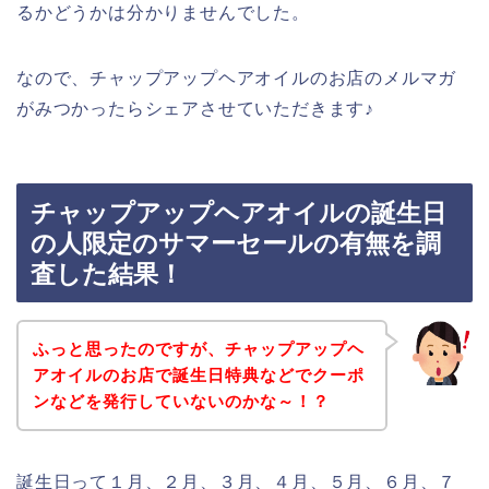
るかどうかは分かりませんでした。
なので、チャップアップヘアオイルのお店のメルマガ
がみつかったらシェアさせていただきます♪
チャップアップヘアオイルの誕生日
の人限定のサマーセールの有無を調
査した結果！
ふっと思ったのですが、チャップアップヘ
アオイルのお店で誕生日特典などでクーポ
ンなどを発行していないのかな～！？
誕生日って１月、２月、３月、４月、５月、６月、７