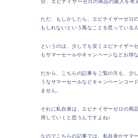
分、エピナイザーゼロの商品の購入を考
ただ、もしかしたら、エピナイザーゼロ
もしれないという風なことを思っている
というのは、少しでも安くエピナイザー
もサマーセールやキャンペーンなどお得
だから、こちらの記事をご覧の方も、少
うなサマーセールなどキャンペーンコー
ません。
それに私自身は、エピナイザーゼロの商品を今
用していくと思うんですよね♪
なのでこちらの記事では、私自身がサマ