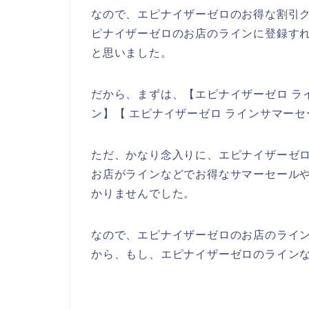
なので、エピナイザーゼロのお得な割引
ピナイザーゼロのお店のラインに登録すれ
と思いました。
だから、まずは、【エピナイザーゼロ ラ
ン】【 エピナイザーゼロ ラインサマー
ただ、かなり念入りに、エピナイザーゼ
お店がラインなどでお得なサマーセール
かりませんでした。
なので、エピナイザーゼロのお店のライ
から、もし、エピナイザーゼロのラインな