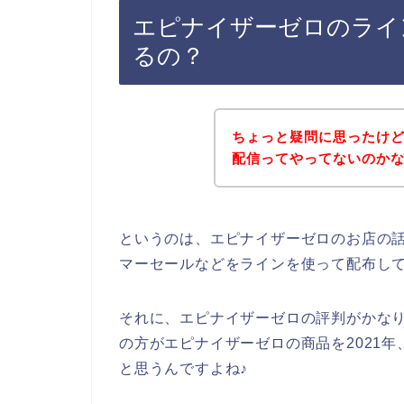
エピナイザーゼロのライ
るの？
ちょっと疑問に思ったけ
配信ってやってないのか
というのは、エピナイザーゼロのお店の
マーセールなどをラインを使って配布し
それに、エピナイザーゼロの評判がかな
の方がエピナイザーゼロの商品を2021年、
と思うんですよね♪