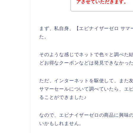
アさせていただきます。
まず、私自身、【エピナイザーゼロ サマ
た。
そのような感じでネットで色々と調べた
どお得なクーポンなどは発見できなかっ
ただ、インターネットを駆使して、また
サマーセールについて調べていたら、エ
ることができました♪
なので、エピナイザーゼロの商品に興味
いかもしれません。