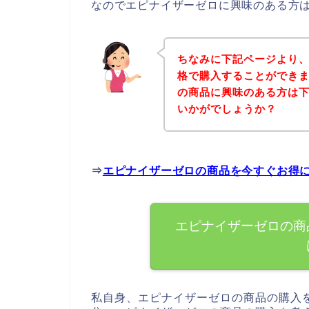
なのでエピナイザーゼロに興味のある方
ちなみに下記ページより
格で購入することができま
の商品に興味のある方は
いかがでしょうか？
⇒
エピナイザーゼロの商品を今すぐお得
エピナイザーゼロの商
私自身、エピナイザーゼロの商品の購入