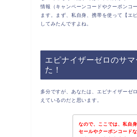
情報（キャンペーンコードやクーポンコ
ます。まず、私自身、携帯を使って【エピ
してみたんですよね。
エピナイザーゼロのサマ
た！
多分ですが、あなたは、エピナイザーゼ
えているのだと思います。
なので、ここでは、私自
セールやクーポンコード