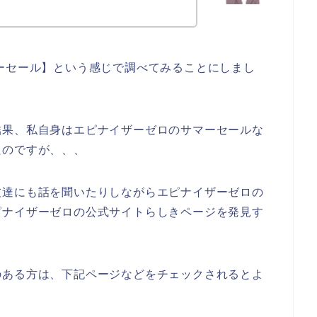
ーセール】という感じで調べてみることにしまし
結果、私自身はエピナイザーゼロのサマーセールな
たのですが、、、
友達にも話を聞いたりしながらエピナイザーゼロの
ピナイザーゼロの公式サイトらしきページを発見す
のある方は、下記ページなどをチェックされるとよ