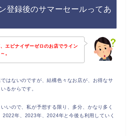
ン登録後のサマーセールってあ
ど、エピナイザーゼロのお店でライン
な～。
話ではないのですが、結構色々なお店が、お得なサ
ているからです。
りいいので、私が予想する限り、多分、かなり多く
2022年、2023年、2024年と今後も利用していく