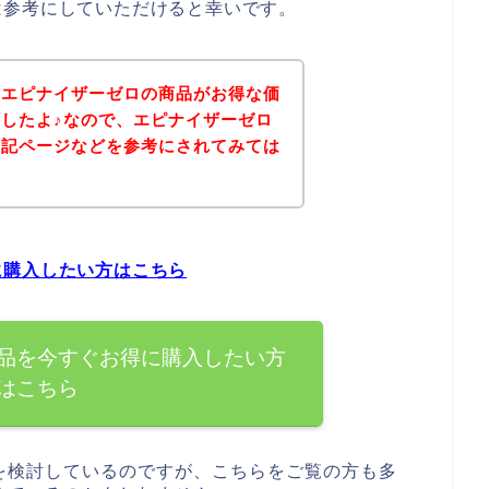
は参考にしていただけると幸いです。
、エピナイザーゼロの商品がお得な価
したよ♪なので、エピナイザーゼロ
下記ページなどを参考にされてみては
に購入したい方はこちら
品を今すぐお得に購入したい方
はこちら
を検討しているのですが、こちらをご覧の方も多