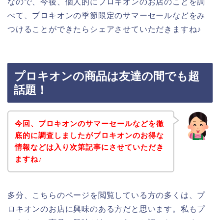
なので、今後、個人的にプロキオンのお店のことを調
べて、プロキオンの季節限定のサマーセールなどをみ
つけることができたらシェアさせていただきますね♪
プロキオンの商品は友達の間でも超
話題！
今回、プロキオンのサマーセールなどを徹
底的に調査しましたがプロキオンのお得な
情報などは入り次第記事にさせていただき
ますね♪
多分、こちらのページを閲覧している方の多くは、プ
ロキオンのお店に興味のある方だと思います。私もプ