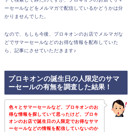
ーセールなどをメルマガで配信しているかどうかは分
かりませんでした。
なので、もしも今後、プロキオンのお店でメルマガな
どでサマーセールなどのお得な情報を配布していた
ら、記事にさせていただきます♪
プロキオンの誕生日の人限定のサマ
ーセールの有無を調査した結果！
色々とサマーセールなど、プロキオンのお
得な情報を探していて思ったけど、プロキ
オンのお店で誕生日の人限定でお得なサマ
ーセールなどの情報を配信していないのか