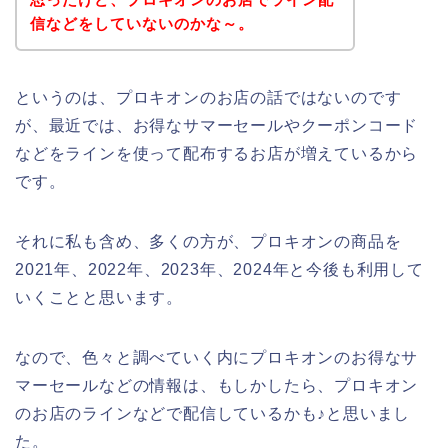
信などをしていないのかな～。
というのは、プロキオンのお店の話ではないのです
が、最近では、お得なサマーセールやクーポンコード
などをラインを使って配布するお店が増えているから
です。
それに私も含め、多くの方が、プロキオンの商品を
2021年、2022年、2023年、2024年と今後も利用して
いくことと思います。
なので、色々と調べていく内にプロキオンのお得なサ
マーセールなどの情報は、もしかしたら、プロキオン
のお店のラインなどで配信しているかも♪と思いまし
た。