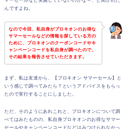
マーセールなど実施していないのかな～、と聞かれた
んですよね。
なので今回、私自身がプロキオンのお得な
サマーセールなどの情報を探している方の
ために、プロキオンのクーポンコードやキ
ャンペーンコードを私自身が調べたので、
その結果を報告させていただきます。
まず、私は友達から、【プロキオン サマーセール】と
いう感じで調べてみたら？というアドバイスをもらっ
たので実行することにしました。
ただ、そのようにあれこれと、プロキオンについて調
べてはみたものの、私自身プロキオンのお得なサマー
セールやキャンペーンコードなどはみつけられなかっ