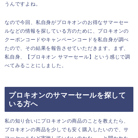
うんですよね。
なので今回、私自身がプロキオンのお得なサマーセー
ルなどの情報を探している方のために、プロキオンの
クーポンコードやキャンペーンコードを私自身が調べ
たので、その結果を報告させていただきます。まず、
私自身、【プロキオン サマーセール】という感じで調
べてみることにしました。
プロキオンのサマーセールを探して
いる方へ
私の知り合いにプロキオンの商品のことを教えたら、
プロキオンの商品を少しでも安く購入したいので、サ