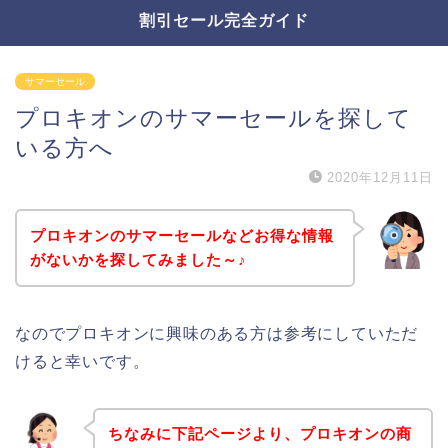
割引セール完全ガイド
サマーセール
プロキオンのサマーセールを探して
いる方へ
2020年12月11日
プロキオンのサマーセールなどお得な情報
がないかを探してみました～♪
なのでプロキオンに興味のある方は参考にしていただ
けると幸いです。
ちなみに下記ページより、プロキオンの商