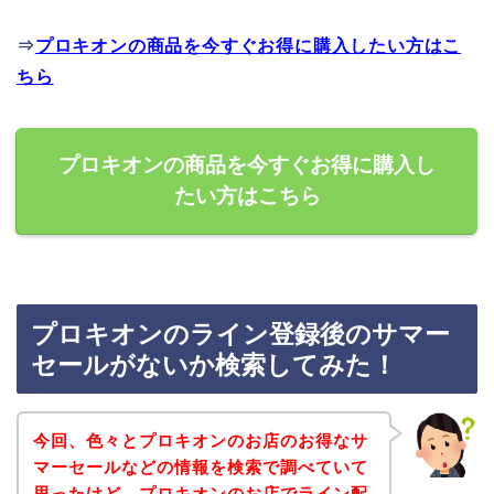
⇒
プロキオンの商品を今すぐお得に購入したい方はこ
ちら
プロキオンの商品を今すぐお得に購入し
たい方はこちら
プロキオンのライン登録後のサマー
セールがないか検索してみた！
今回、色々とプロキオンのお店のお得なサ
マーセールなどの情報を検索で調べていて
思ったけど、プロキオンのお店でライン配