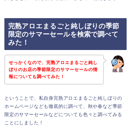
完熟アロエまるごと純しぼりの季節
限定のサマーセールを検索で調べて
みた！
せっかくなので、完熟アロエまるごと純し
ぼりのお店の季節限定のサマーセールの情
報についても調べてみた！
ということで、私自身完熟アロエまるごと純しぼりの
ホームページなども徹底的に調べて、秋や春など季節
限定のサマーセールなどについても色々と調べてみる
ことにしました！